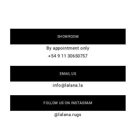
t
a
c
t
o
SHOWROOM
By appointment only
+54 9 11 30650757
EMAIL US
info@lalana.la
FOLLOW US ON INSTAGRAM
@lalana.rugs